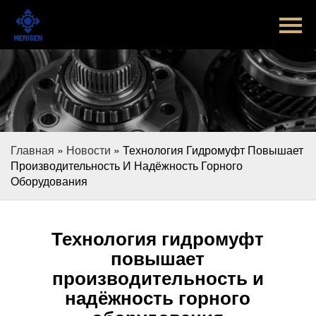
Главная
Продукт
Новости
Случаи
Главная
»
Новости
»
Технология Гидромуфт Повышает
Оборудование завода
Производительность И Надёжность Горного
Оборудования
Контакты
Технология гидромуфт
О Нас
повышает
производительность и
надёжность горного