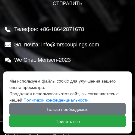
Телефон: +86-18642871678

Эл. почта: info@mrscouplings.com

We Chat: Merisen-2023

Адрес: Район Ганьцзинцзы, город Далянь,

Мы используем файлы cookie для улучшения вашего
провинция Ляонин
опыта просмотра.
Продолжая использовать этот сайт, вы соглашаетесь с




нашей
Политикой конфиденциальности.
Только необходимые
Принять все
Авторское право ©Dalian Mairuisheng Transmission