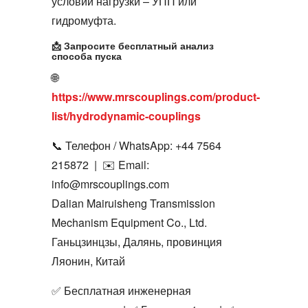
условий нагрузки – УПП или
гидромуфта
.
📩 Запросите бесплатный анализ
способа пуска
🌐
https://www.mrscouplings.com/product-
list/hydrodynamic-couplings
📞 Телефон / WhatsApp:
+44 7564
215872
| ✉️ Email:
info@mrscouplings.com
Dalian Mairuisheng Transmission
Mechanism Equipment Co., Ltd.
Ганьцзинцзы, Далянь, провинция
Ляонин, Китай
✅ Бесплатная инженерная