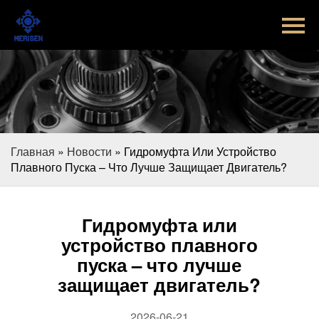
Главная
Продукт
Новости
Случаи
Главная
»
Новости
»
Гидромуфта Или Устройство
Оборудование завода
Плавного Пуска – Что Лучше Защищает Двигатель?
Контакты
Гидромуфта или
О Нас
устройство плавного
пуска – что лучше
защищает двигатель?
2026-06-21