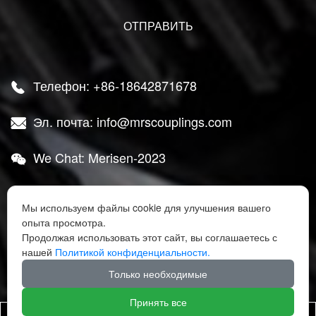
Телефон: +86-18642871678

Эл. почта: info@mrscouplings.com

We Chat: Merisen-2023

Адрес: Район Ганьцзинцзы, город Далянь,

Мы используем файлы cookie для улучшения вашего
провинция Ляонин
опыта просмотра.
Продолжая использовать этот сайт, вы соглашаетесь с




нашей
Политикой конфиденциальности.
Только необходимые
Принять все