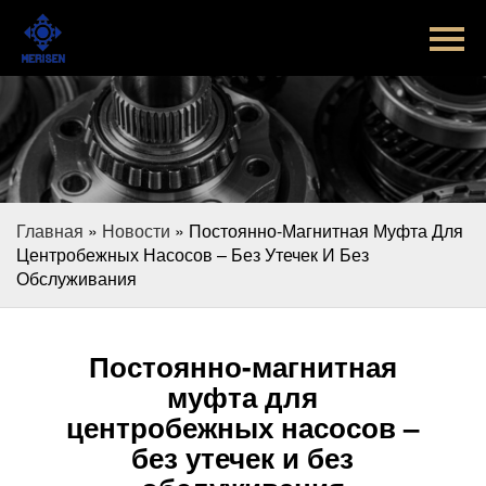
Главная
Продукт
Новости
Случаи
Главная
»
Новости
»
Постоянно-Магнитная Муфта Для
Оборудование завода
Центробежных Насосов – Без Утечек И Без
Обслуживания
Контакты
Постоянно-магнитная
О Нас
муфта для
центробежных насосов –
без утечек и без