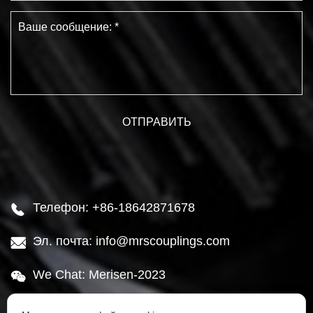
Телефон: +86-18642871678

Эл. почта: info@mrscouplings.com

We Chat: Merisen-2023

Адрес: Район Ганьцзинцзы, город Далянь,
