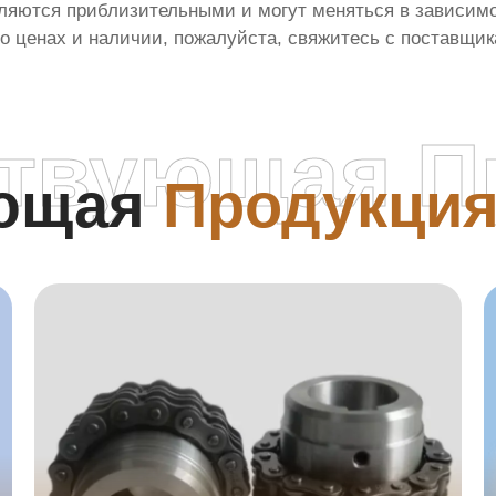
яются приблизительными и могут меняться в зависимос
о ценах и наличии, пожалуйста, свяжитесь с поставщи
ствующая П
ующая
Продукци