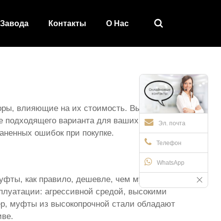

 Завода
Контакты
О Hас
ры, влияющие на их стоимость. Вы узнаете о
ее подходящего варианта для ваших нужд. Мы
Эл. почта
аненных ошибок при покупке.
Телефон
WhatsApp
уфты, как правило, дешевле, чем муфты из
плуатации: агрессивной средой, высокими
мер, муфты из высокопрочной стали обладают
иве.