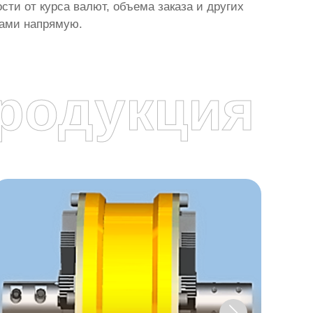
ти от курса валют, объема заказа и других
ками напрямую.
родукция
я