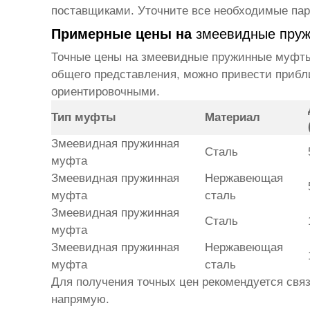
поставщиками. Уточните все необходимые па
Примерные цены на
змеевидные пру
Точные цены на
змеевидные пружинные муфт
общего представления, можно привести прибл
ориентировочными.
Тип муфты
Материал
Змеевидная пружинная
Сталь
муфта
Змеевидная пружинная
Нержавеющая
муфта
сталь
Змеевидная пружинная
Сталь
муфта
Змеевидная пружинная
Нержавеющая
муфта
сталь
Для получения точных цен рекомендуется свя
напрямую.