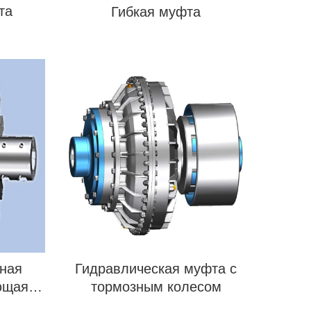
та
Гибкая муфта
ная
Гидравлическая муфта с
ющая
тормозным колесом
т