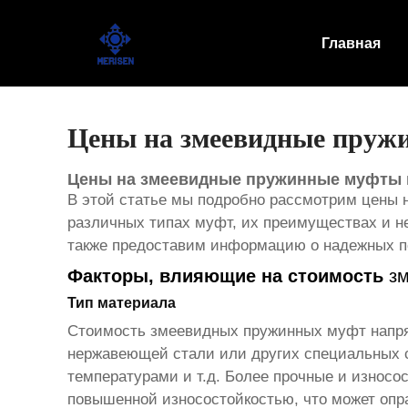
Главная
Главная
Продукт
Новости
Цены на змеевидные пруж
Случаи
Цены на змеевидные пружинные муфты 
В этой статье мы подробно рассмотрим цены 
Оборудование завода
различных типах муфт, их преимуществах и не
также предоставим информацию о надежных по
Контакты
Факторы, влияющие на стоимость
з
О Нас
Тип материала
Стоимость
змеевидных пружинных муфт
напря
нержавеющей стали или других специальных с
температурами и т.д. Более прочные и износо
повышенной износостойкостью, что может опра