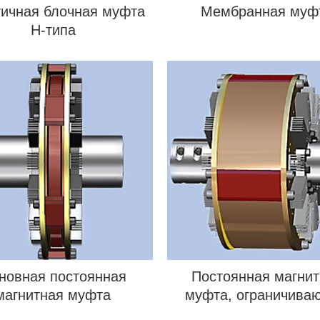
ичная блочная муфта
Мембранная муф
H-типа
новная постоянная
Постоянная магнит
магнитная муфта
муфта, ограничива
крутящий момен