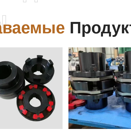
ы
аваемые
Продук