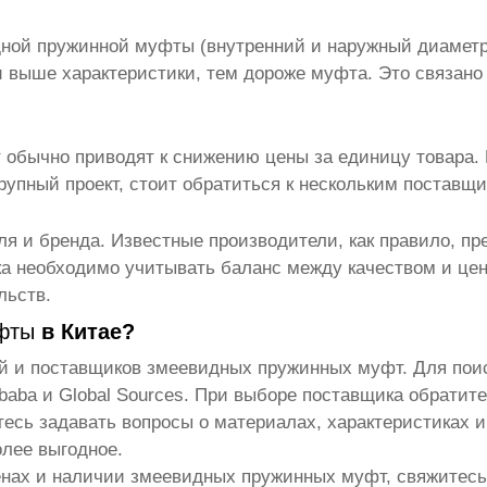
ной пружинной муфты
(внутренний и наружный диаметр
и выше характеристики, тем дороже муфта. Это связан
т
обычно приводят к снижению цены за единицу товара. 
рупный проект, стоит обратиться к нескольким поставщ
ля и бренда. Известные производители, как правило, пр
ка необходимо учитывать баланс между качеством и це
льств.
фты
в Китае?
ей и поставщиков
змеевидных пружинных муфт
. Для по
ibaba и Global Sources. При выборе поставщика обратит
тесь задавать вопросы о материалах, характеристиках и
лее выгодное.
енах и наличии
змеевидных пружинных муфт
, свяжитес