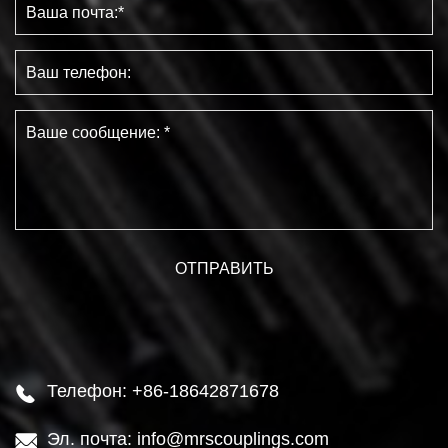
Телефон: +86-18642871678

Эл. почта: info@mrscouplings.com
