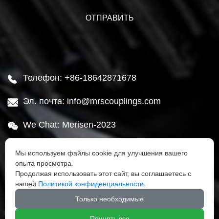
Телефон: +86-18642871678

Эл. почта: info@mrscouplings.com

We Chat: Merisen-2023

Адрес: Район Ганьцзинцзы, город Далянь,

Мы используем файлы cookie для улучшения вашего
провинция Ляонин
опыта просмотра.
Продолжая использовать этот сайт, вы соглашаетесь с
нашей
Политикой конфиденциальности.




Только необходимые
Принять все