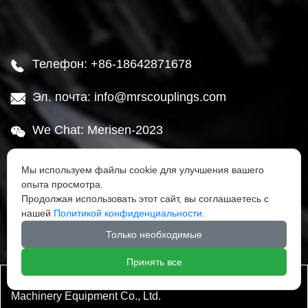
Телефон: +86-18642871678

Эл. почта: info@mrscouplings.com

We Chat: Merisen-2023

Адрес: Район Ганьцзинцзы, город Далянь,

Мы используем файлы cookie для улучшения вашего
провинция Ляонин
опыта просмотра.
Продолжая использовать этот сайт, вы соглашаетесь с
нашей
Политикой конфиденциальности.




Только необходимые
Принять все
Авторское право ©Dalian Mairuisheng Transmission
Machinery Equipment Co., Ltd.