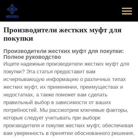
Главная
Продукт
Производители жестких муфт для
покупки
Новости
Производители жестких муфт для покупки:
Случаи
Полное руководство
Ищете надежные
производители жестких муфт для
Оборудование завода
покупки
? Эта статья предоставит вам
исчерпывающую информацию о различных типах
Контакты
жестких муфт, их применении, преимуществах и
недостатках, а также поможет вам сделать
правильный выбор в зависимости от ваших
О Нас
потребностей. Мы рассмотрим ключевые факторы,
которые следует учитывать при выборе
производителя и покупке жестких муфт, обеспечивая
вам уверенность в принятии обоснованного решения.