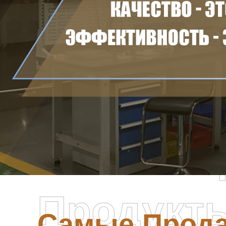
Самые П
Продукт
Самые Прод