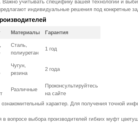
. Важно учитывать специфику вашей технологии и выб
предлагают индивидуальные решения под конкретные за
производителей
т
Материалы
Гарантия
,
Сталь,
1 год
е
полиуретан
Чугун,
2 года
е
резина
Проконсультируйтесь
Различные
т
на сайте
 ознакомительный характер. Для получения точной инф
я в вопросе выбора
производителей гибких муфт цвету