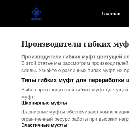
Главная
Главная
Продукт
Новости
Производители гибких муф
Случаи
Производители гибких муфт цветущей с
В этой статье мы рассмотрим производителей
Оборудование завода
сливы. Узнайте о различных типах муфт, их п
Типы гибких муфт для переработки 
Контакты
Выбор
производителей гибких муфт цветущей
О Нас
муфт:
Шарнирные муфты
Шарнирные муфты обеспечивают компенсацию у
ограниченный ресурс работы при высоких наг
Эластичные муфты