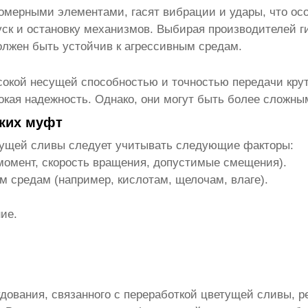
мерными элементами, гасят вибрации и удары, что осо
уск и остановку механизмов. Выбирая
производителей г
олжен быть устойчив к агрессивным средам.
окой несущей способностью и точностью передачи крут
окая надежность. Однако, они могут быть более сложны
бких муфт
тущей сливы
следует учитывать следующие факторы:
момент, скорость вращения, допустимые смещения).
м средам (например, кислотам, щелочам, влаге).
ие.
дования, связанного с переработкой цветущей сливы, р