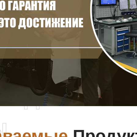
родаваемы
ы
аваемые
Продук