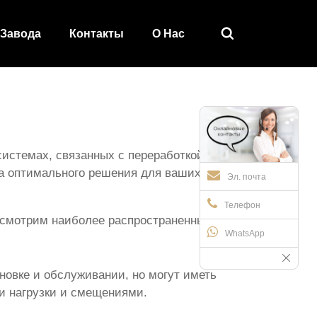

 Завода
Контакты
О Hас
системах, связанных с переработкой цветущей
ра оптимального решения для ваших задач.
Эл. почта
Телефон
ссмотрим наиболее распространенные типы
WhatsApp
овке и обслуживании, но могут иметь
и нагрузки и смещениями.