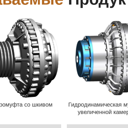
ромуфта со шкивом
Гидродинамическая м
увеличенной каме
замедления