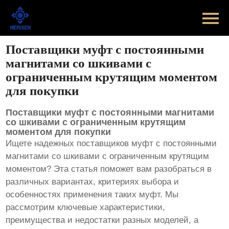
Главная
Продукт
Поставщики муфт с постоянными
магнитами со шкивами с
Новости
ограниченным крутящим моментом
для покупки
Случаи
Поставщики муфт с постоянными магнитами
Оборудование завода
со шкивами с ограниченным крутящим
моментом для покупки
Ищете надежных поставщиков
муфт с постоянными
Контакты
магнитами со шкивами с ограниченным крутящим
моментом
? Эта статья поможет вам разобраться в
О Нас
различных вариантах, критериях выбора и
особенностях применения таких муфт. Мы
рассмотрим ключевые характеристики,
преимущества и недостатки разных моделей, а