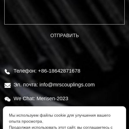
Телефон: +86-18642871678

Эл. почта: info@mrscouplings.com

We Chat: Merisen-2023

Адрес: Район Ганьцзинцзы, город Далянь,

Мы используем файлы cookie для улучшения вашего
провинция Ляонин
опыта просмотра.
Продолжая использовать этот сайт, вы соглашаетесь с