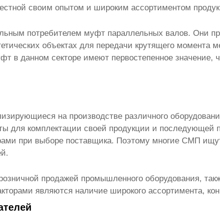
вестной своим опытом и широким ассортиментом продук
тельным потребителем
муфт параллельных валов
. Они п
ргетических объектах для передачи крутящего момента
фт в данном секторе имеют первостепенное значение, ч
лизирующиеся на производстве различного оборудовани
ты для комплектации своей продукции и последующей 
ами при выборе поставщика. Поэтому многие СМП ищут
й.
розничной продажей промышленного оборудования, так
торами являются наличие широкого ассортимента, конк
ателей