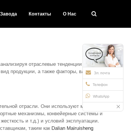

 Завода
Контакты
О Hас
 анализируя отраслевые тенденции и
 вид продукции, а также факторы, влияющие
Эл. почта
Телефон
WhatsApp
тельной отрасли. Они используют муфты в
спортные механизмы, конвейерные системы и
жесткость и т.д.) и условий эксплуатации.
ставщикам, таким как
Dalian Mairuisheng