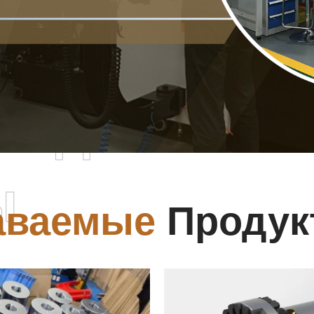
родаваемы
ы
аваемые
Продук