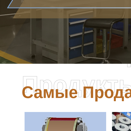
Самые П
Продукт
Самые Прод