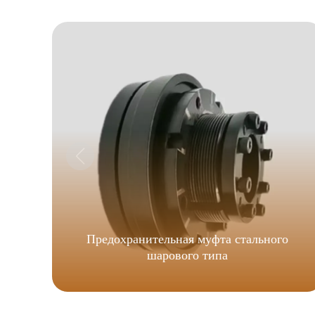
Предохранительная муфта стального
шарового типа