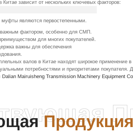
в Китае зависит от нескольких ключевых факторов:
ь муфты являются первостепенными.
я важным фактором, особенно для СМП.
преимуществом для многих покупателей.
держка важны для обеспечения
удования.
ллельных валов
в Китае находят широкое применение в
дуальными потребностями и приоритетами покупателя. 
й
Dalian Mairuisheng Transmission Machinery Equipment Co.
ствующая П
ующая
Продукци