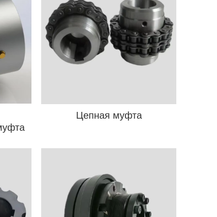
я
Цепная муфта
муфта