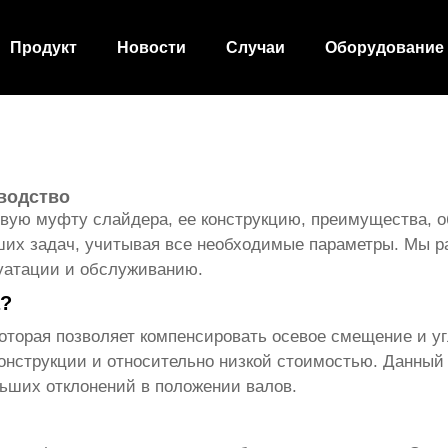
Продукт
Новости
Случаи
Оборудование
водство
овую муфту слайдера
, ее конструкцию, преимущества, 
аших задач, учитывая все необходимые параметры. Мы 
луатации и обслуживанию.
а?
которая позволяет компенсировать осевое смещение и у
конструкции и относительно низкой стоимостью. Данны
льших отклонений в положении валов.