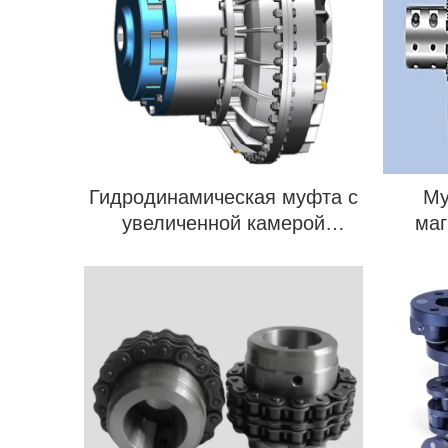
Гидродинамическая муфта с
Му
увеличенной камерой
маг
замедления
коле