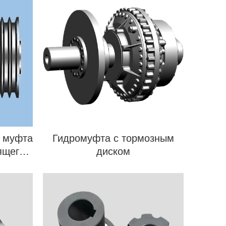
я муфта
Гидромуфта с тормозным
ящего
диском
ом