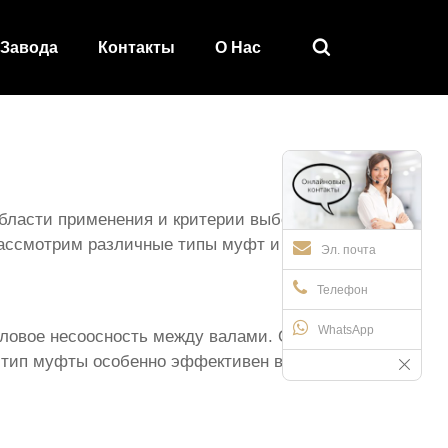

 Завода
Контакты
О Hас
области применения и критерии выбора. Вы
рассмотрим различные типы муфт и
Эл. почта
Телефон
WhatsApp
гловое несоосность между валами. Она
й тип муфты особенно эффективен в