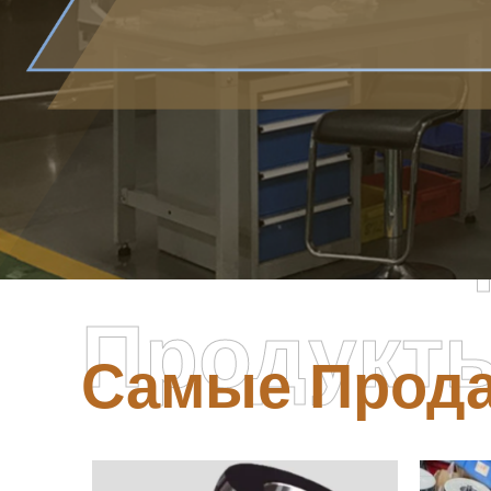
Самые П
Продукт
Самые Прод