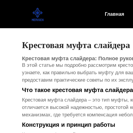
Главная
Главная
Продукт
Новости
Крестовая муфта слайдера
Случаи
Крестовая муфта слайдера: Полное руко
В этой статье мы подробно рассмотрим
крест
Оборудование завода
узнаете, как правильно выбрать муфту для в
предоставим практические советы по их эксп
Контакты
Что такое крестовая муфта слайдер
О Нас
Крестовая муфта слайдера
– это тип муфты, 
отличается высокой надежностью, простотой 
механизмах, где требуется компенсация небо
Конструкция и принцип работы