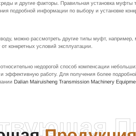
среды и другие факторы. Правильная установка муфты т
ения подробной информации по выбору и установке кон
иводу, можно рассмотреть другие типы муфт, например
 от конкретных условий эксплуатации.
относительно недорогой способ компенсации небольши
 и эффективную работу. Для получения более подробно
мпании
Dalian Mairuisheng Transmission Machinery Equipmen
ствующая П
ующая
Продукци