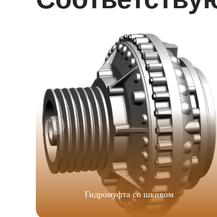
Гидромуфта со шкивом