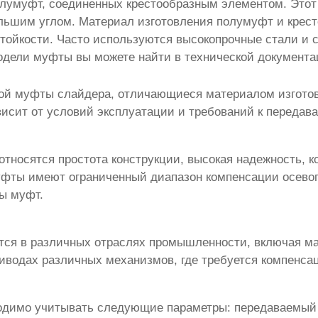
олумуфт, соединенных крестообразным элементом. Этот
ольшим углом. Материал изготовления полумуфт и крес
стойкости. Часто используются высокопрочные стали и
модели муфты вы можете найти в технической документа
вой муфты слайдера
, отличающиеся материалом изгото
висит от условий эксплуатации и требований к передав
относятся простота конструкции, высокая надежность, 
муфты имеют ограниченный диапазон компенсации осево
пы муфт.
ся в различных отраслях промышленности, включая м
иводах различных механизмов, где требуется компенса
димо учитывать следующие параметры: передаваемый 