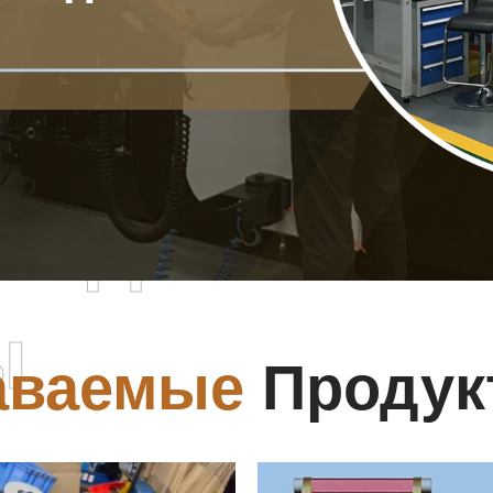
родаваемы
ы
аваемые
Продук