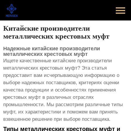
Главная
Продукт
Китайские производители
металлических крестовых муфт
Новости
Надежные китайские производители
Случаи
металлических крестовых муфт
Ищете качественные
китайские производители
Оборудование завода
металлических крестовых муфт
? Эта статья
предоставит вам исчерпывающую информацию о
Контакты
выборе надежных поставщиков, критериях оценки
качества продукции и особенностях применения
крестовых муфт в различных отраслях
О Нас
промышленности. Мы рассмотрим различные типы
муфт, их характеристики и поможем вам принять
взвешенное решение при выборе поставщика.
Типы металлических крестовых муфт и