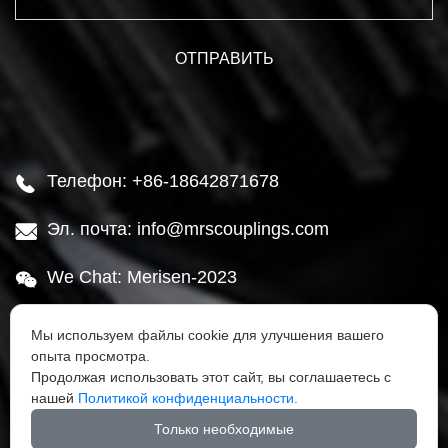
Телефон: +86-18642871678

Эл. почта: info@mrscouplings.com

We Chat: Merisen-2023

Адрес: Район Ганьцзинцзы, город Далянь,

Мы используем файлы cookie для улучшения вашего
провинция Ляонин
опыта просмотра.
Продолжая использовать этот сайт, вы соглашаетесь с
нашей
Политикой конфиденциальности.




Только необходимые