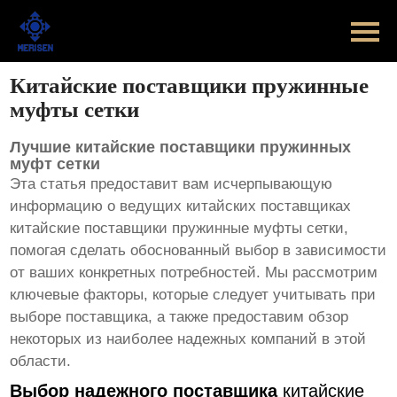
Главная
Продукт
Китайские поставщики пружинные
муфты сетки
Новости
Лучшие китайские поставщики пружинных
Случаи
муфт сетки
Эта статья предоставит вам исчерпывающую
Оборудование завода
информацию о ведущих китайских поставщиках
китайские поставщики пружинные муфты сетки
,
Контакты
помогая сделать обоснованный выбор в зависимости
от ваших конкретных потребностей. Мы рассмотрим
ключевые факторы, которые следует учитывать при
О Нас
выборе поставщика, а также предоставим обзор
некоторых из наиболее надежных компаний в этой
области.
Выбор надежного поставщика
китайские