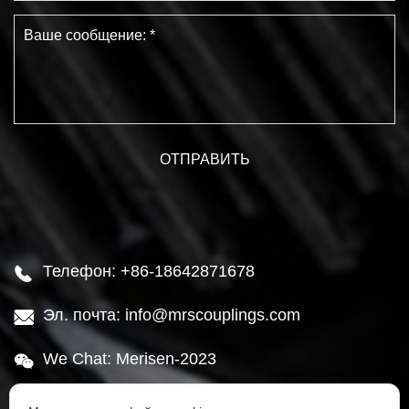
Телефон: +86-18642871678

Эл. почта: info@mrscouplings.com

We Chat: Merisen-2023

Адрес: Район Ганьцзинцзы, город Далянь,
