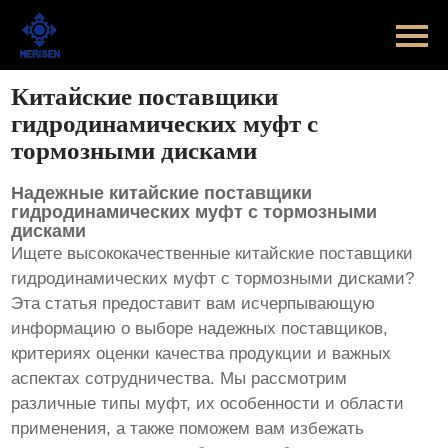
Главная
Продукт
Китайские поставщики
гидродинамических муфт с
Новости
тормозными дисками
Случаи
Надежные китайские поставщики
гидродинамических муфт с тормозными
дисками
Оборудование завода
Ищете высококачественные
китайские поставщики
гидродинамических муфт с тормозными дисками
?
Контакты
Эта статья предоставит вам исчерпывающую
информацию о выборе надежных поставщиков,
О Нас
критериях оценки качества продукции и важных
аспектах сотрудничества. Мы рассмотрим
различные типы муфт, их особенности и области
применения, а также поможем вам избежать