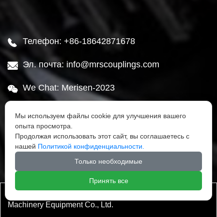
Телефон: +86-18642871678

Эл. почта: info@mrscouplings.com

We Chat: Merisen-2023

Адрес: Район Ганьцзинцзы, город Далянь,

Мы используем файлы cookie для улучшения вашего
провинция Ляонин
опыта просмотра.
Продолжая использовать этот сайт, вы соглашаетесь с
нашей
Политикой конфиденциальности.




Только необходимые
Принять все
Авторское право ©Dalian Mairuisheng Transmission
Machinery Equipment Co., Ltd.