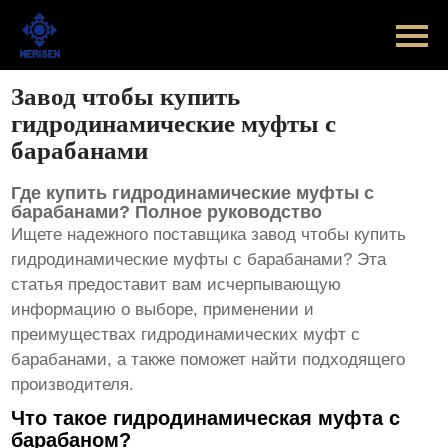
Главная
Продукт
Завод чтобы купить
гидродинамические муфты с
Новости
барабанами
Случаи
Где купить гидродинамические муфты с
барабанами? Полное руководство
Оборудование завода
Ищете надежного поставщика
завод чтобы купить
гидродинамические муфты с барабанами
? Эта
Контакты
статья предоставит вам исчерпывающую
информацию о выборе, применении и
О Нас
преимуществах гидродинамических муфт с
барабанами, а также поможет найти подходящего
производителя.
Что такое гидродинамическая муфта с
барабаном?