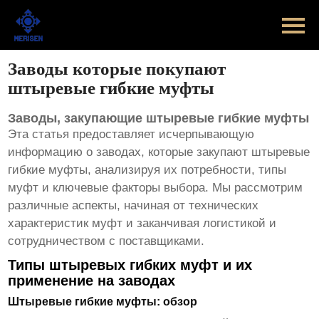
Главная
Продукт
Заводы которые покупают
штыревые гибкие муфты
Новости
Заводы, закупающие штыревые гибкие муфты
Случаи
Эта статья предоставляет исчерпывающую
информацию о заводах, которые закупают
штыревые
Оборудование завода
гибкие муфты
, анализируя их потребности, типы
муфт и ключевые факторы выбора. Мы рассмотрим
Контакты
различные аспекты, начиная от технических
характеристик муфт и заканчивая логистикой и
О Нас
сотрудничеством с поставщиками.
Типы штыревых гибких муфт и их
применение на заводах
Штыревые гибкие муфты: обзор