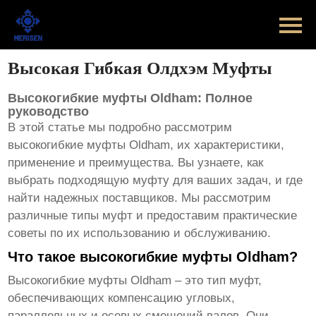
Главная
Продукт
Высокая Гибкая Олдхэм Муфты
Новости
Высокогибкие муфты Oldham: Полное
руководство
Случаи
В этой статье мы подробно рассмотрим
высокогибкие муфты Oldham
, их характеристики,
применение и преимущества. Вы узнаете, как
Оборудование завода
выбрать подходящую муфту для ваших задач, и где
найти надежных поставщиков. Мы рассмотрим
Контакты
различные типы муфт и предоставим практические
советы по их использованию и обслуживанию.
О Нас
Что такое высокогибкие муфты Oldham?
Высокогибкие муфты Oldham
– это тип муфт,
обеспечивающих компенсацию угловых,
параллельных и осевых смещений валов. Они